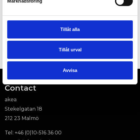
Marknadsföring
Tillåt alla
Finance
Invoice inquiries:
ekonomi@akeab.se
Send invoices to:
levreskontra@akeab.se
Tillåt urval
Avvisa
Contact
akea
Stekelgatan 18
212 23 Malmö
Tel:
+46 (0)10-516 36 00