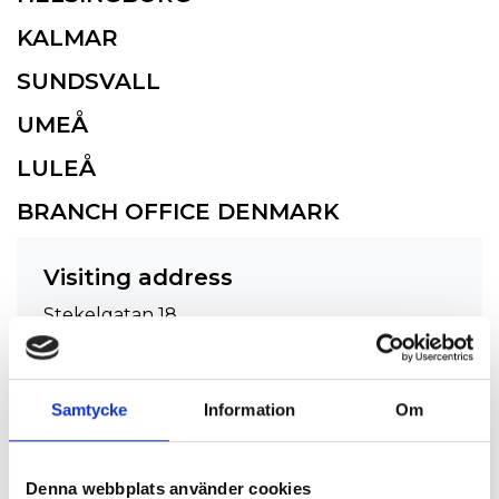
KALMAR
SUNDSVALL
UMEÅ
LULEÅ
BRANCH OFFICE DENMARK
Visiting address
Stekelgatan 18
212 23 Malmö
Contact
Samtycke
Information
Om
info@akeab.se
+46 10 516 36 00
Denna webbplats använder cookies
Phone hours: 7:00 a.m. to 4:30 p.m.