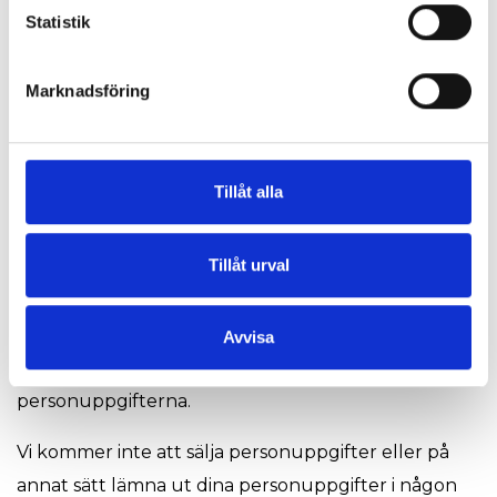
Statistik
7. Begränsning i utlämnande av
personuppgifter
Marknadsföring
Vi kan anlita externa samarbetspartners att utföra
uppgifter för vår räkning, exempelvis att hjälpa till
med marknadsföring, analysera data och att
Tillåt alla
tillhandahålla tjänster. Utförandet av dessa
uppgifter kan innebära att våra samarbetspartners,
Tillåt urval
både inom EU och utom EU, får tillgång till dina
personuppgifter. Bolag som hanterar
personuppgifter för vår räkning åläggs alltid att
Avvisa
säkerställa en hög skyddsnivå för
personuppgifterna.
Vi kommer inte att sälja personuppgifter eller på
annat sätt lämna ut dina personuppgifter i någon