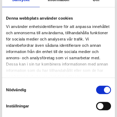
När du söker lediga tjänster, skickar in
intresseanmälningar avseende anställning hos oss,
Denna webbplats använder cookies
deltar i undersökningar eller vill bli kontaktad av oss
Vi använder enhetsidentifierare för att anpassa innehållet
använder vi dina personuppgifter endast för det
och annonserna till användarna, tillhandahålla funktioner
för sociala medier och analysera vår trafik. Vi
ändamål för vilka du lämnat dem.
vidarebefordrar även sådana identifierare och annan
information från din enhet till de sociala medier och
annons- och analysföretag som vi samarbetar med.
6. Säkerhet och skydd av
Dessa kan i sin tur kombinera informationen med annan
personuppgifter
information som du har tillhandahållit eller som de har
samlat in när du har använt deras tjänster.
Akea har vidtagit nödvändiga och lämpliga
Samtyckesval
säkerhetsåtgärder för att skydda
Nödvändig
personuppgifterna mot obehörig åtkomst, ändring,
spridning eller förstörelse.
Inställningar