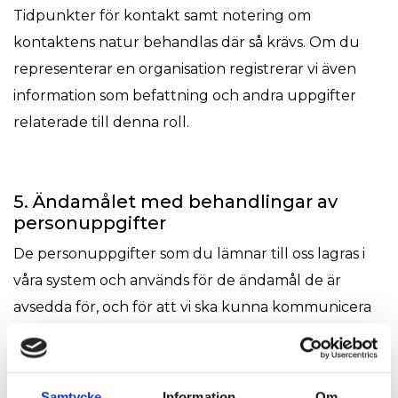
Tidpunkter för kontakt samt notering om
kontaktens natur behandlas där så krävs. Om du
representerar en organisation registrerar vi även
information som befattning och andra uppgifter
relaterade till denna roll.
5. Ändamålet med behandlingar av
personuppgifter
De personuppgifter som du lämnar till oss lagras i
våra system och används för de ändamål de är
avsedda för, och för att vi ska kunna kommunicera
med dig, för att administrera marknadsaktiviteter,
samt för att underhålla, utveckla och förbättra våra
tjänster och de plattformar vi arbetar i.
Samtycke
Information
Om