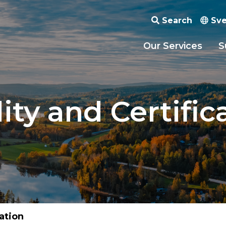
Search
Sve
Our Services
S
ity and Certific
cation