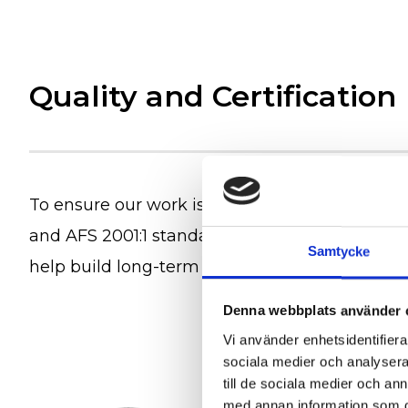
Quality and Certification
To ensure our work is carried out efficiently
and AFS 2001:1 standards. A key part of our 
Samtycke
help build long-term relationships with our cli
Denna webbplats använder 
Vi använder enhetsidentifierar
sociala medier och analysera 
till de sociala medier och a
med annan information som du 