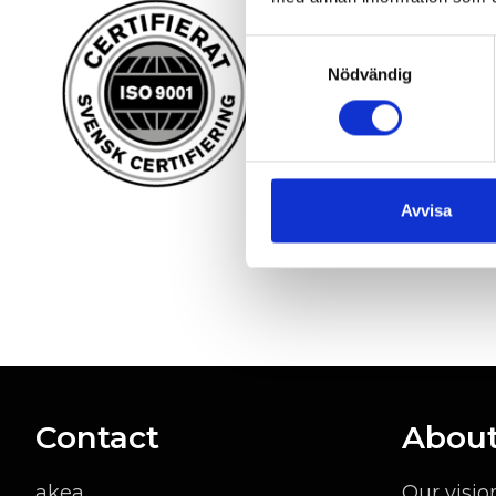
Samtyckesval
Nödvändig
Avvisa
Contact
About
akea
Our visio