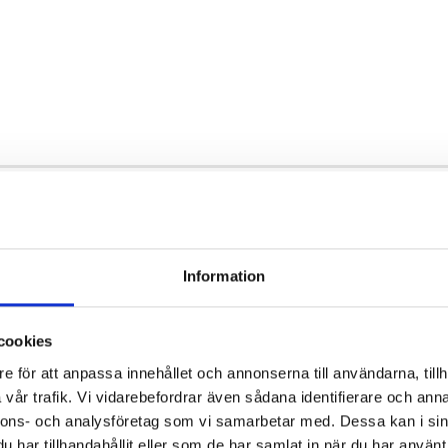
, safely and responsibly, we use an integrated ma
success is having knowledgeable employees, suppo
Information
ents.
cookies
e för att anpassa innehållet och annonserna till användarna, tillh
vår trafik. Vi vidarebefordrar även sådana identifierare och anna
nnons- och analysföretag som vi samarbetar med. Dessa kan i sin
har tillhandahållit eller som de har samlat in när du har använt 