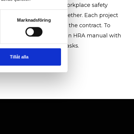
ronmental impact and workplace safety
hat brings these areas together. Each project
Marknadsföring
ts, monitored throughout the contract. To
ty workplace, we provide an HRA manual with
 checklists for different tasks.
Tillåt alla