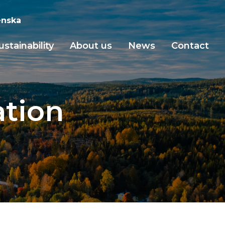
nska
ustainability
About us
News
Contact
ation