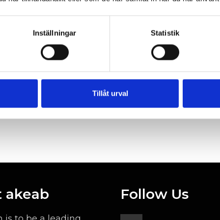
We manage quality, envi
through a project plan t
Inställningar
Statistik
sets specific requiremen
support a safe and heal
practical instructions and
Tillåt urval
 akeab
Follow Us
n is to be a leading