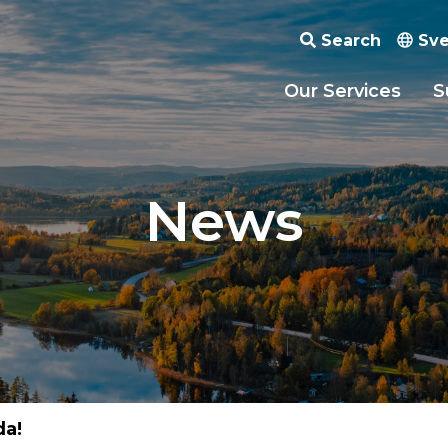
Search
Sve
Our Services
S
News
da!