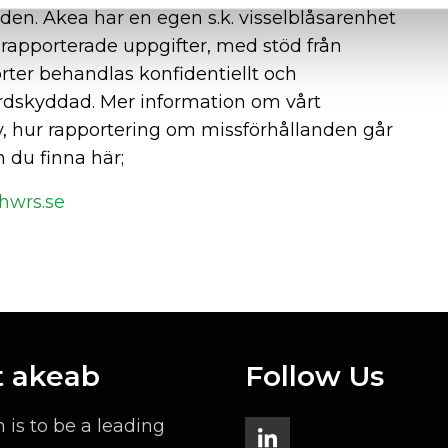
n. Akea har en egen s.k. visselblåsarenhet
nrapporterade uppgifter, med stöd från
rter behandlas konfidentiellt och
rdskyddad. Mer information om vårt
cy, hur rapportering om missförhållanden går
n du finna här;
.hwrs.se
 akeab
Follow Us
n is to be a leading