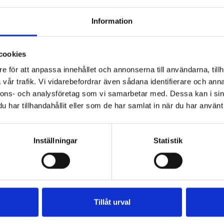
Information
cookies
e för att anpassa innehållet och annonserna till användarna, tillh
vår trafik. Vi vidarebefordrar även sådana identifierare och anna
nnons- och analysföretag som vi samarbetar med. Dessa kan i sin
har tillhandahållit eller som de har samlat in när du har använt 
ög affärsetik och ett öppet affärsklimat
ölja lagar, våra värderingar och vår
Inställningar
Statistik
rsetik och ett öppet affärsklimat i alla våra
ra värderingar och vår uppförandekod. Om du
er rörande Akea kan du rapportera det i vårt
Tillåt urval
juds möjligheten att rapportera anonymt, och
 av tredje part, Hellström Advokatbyrå, vilka