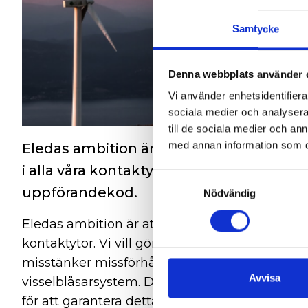
Samtycke
Denna webbplats använder 
Vi använder enhetsidentifierar
sociala medier och analysera 
till de sociala medier och a
med annan information som du 
Eledas ambition är att upprätthålla en h
i alla våra kontaktytor. Vi vill göra rätt, f
Samtyckesval
uppförandekod.
Nödvändig
Eledas ambition är att upprätthålla en hög affä
kontaktytor. Vi vill göra rätt, följa lagar, vå
misstänker missförhållanden eller överträdels
Avvisa
visselblåsarsystem. Du som visselblåsare erb
för att garantera detta tillhandahålls systemet