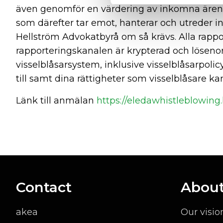
även genomför en värdering av inkomna ärende
som därefter tar emot, hanterar och utreder i
Hellström Advokatbyrå om så krävs. Alla rappo
rapporteringskanalen är krypterad och löseno
visselblåsarsystem, inklusive visselblåsarpoli
till samt dina rättigheter som visselblåsare ka
Länk till anmälan
https://eledawhistleblowing
Contact
About
akea
Our visio