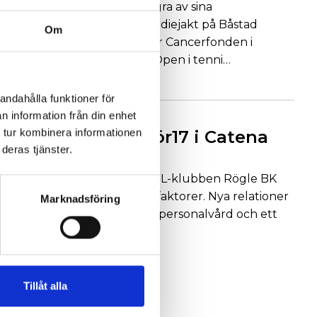
Eleda Group bjöd in några av sina
föreningspartners till birdiejakt på Båstad
Om
Golfklubb till förmån för Cancerfonden i
samband med Nordea Open i tenni…
Läs mer
andahålla funktioner för
n information från din enhet
2021-12-12
 tur kombinera informationen
#tillsammansför17 i Catena
deras tjänster.
Arena
Akeas engagemang i SHL-klubben Rögle BK
innehåller flera positiva faktorer. Nya relationer
Marknadsföring
skapas, gamla förstärks, personalvård och ett
stärkt varumä…
Läs mer
1
2
3
Tillåt alla