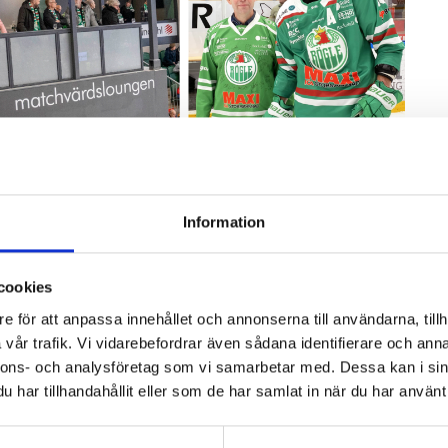
Information
tt tydligt sätt, bland annat genom att avsätta
l av något större och vill bli en viktig
cookies
get, det finns fler goda krafter i nätverket
e för att anpassa innehållet och annonserna till användarna, tillh
göra skillnad, säger Ingemar Queckfeldt,
vår trafik. Vi vidarebefordrar även sådana identifierare och anna
a.
nnons- och analysföretag som vi samarbetar med. Dessa kan i sin
har tillhandahållit eller som de har samlat in när du har använt 
s på den unga människan och det attraheras vi
mhet som vi är bekväma med. Rögle investerar