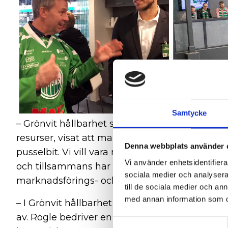
Samtycke
– Grönvit hållbarhet sticker ut. Rögle har på e
resurser, visat att man förstått att man är en de
Denna webbplats använder 
pusselbit. Vi vill vara med i det här sammanhan
Vi använder enhetsidentifierar
och tillsammans har vi större möjligheter att 
sociala medier och analysera 
marknadsförings- och sponsoransvarig på Ake
till de sociala medier och a
med annan information som du 
– I Grönvit hållbarhet är det ett tydligt foku
av. Rögle bedriver en värderingsstyrd verksa
Samtyckesval