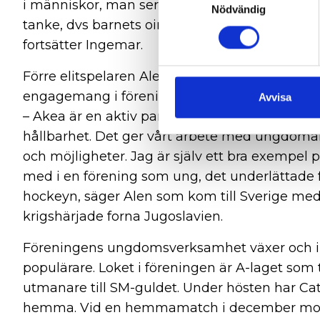
i människor, man ser den unga utövaren och l
Nödvändig
tanke, dvs barnets oinskränkta rätt att utöva s
fortsätter Ingemar.
Förre elitspelaren Alen Bibic, numera säljare 
engagemang i föreningen:
Avvisa
– Akea är en aktiv partner och spelar en viktig
hållbarhet. Det ger vårt arbete med ungdomar
och möjligheter. Jag är själv ett bra exempel på
med i en förening som ung, det underlättade 
hockeyn, säger Alen som kom till Sverige med 
krigshärjade forna Jugoslavien.
Föreningens ungdomsverksamhet växer och int
populärare. Loket i föreningen är A-laget som t
utmanare till SM-guldet. Under hösten har Cat
hemma. Vid en hemmamatch i december mot 