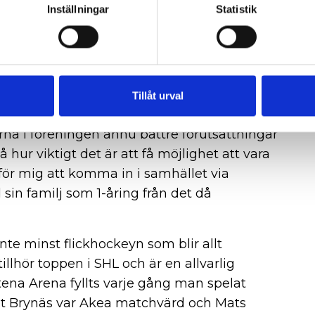
ever efter barnkonventionens viktigaste
Inställningar
Statistik
in idrott i en trygg och utvecklande miljö,
i Rögle BK, är glad och tacksam över Akeas
Tillåt urval
 roll som utvecklingspartner i Grönvit
na i föreningen ännu bättre förutsättningar
 hur viktigt det är att få möjlighet att vara
för mig att komma in i samhället via
sin familj som 1-åring från det då
e minst flickhockeyn som blir allt
illhör toppen i SHL och är en allvarlig
ena Arena fyllts varje gång man spelat
Brynäs var Akea matchvärd och Mats