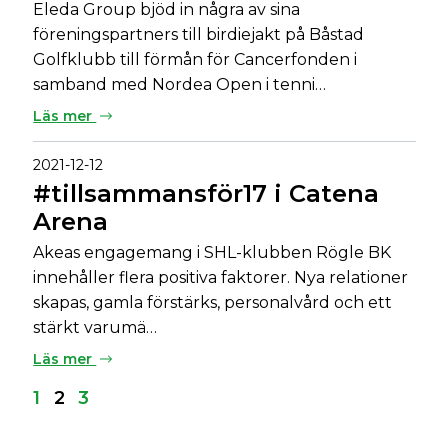
Eleda Group bjöd in några av sina
föreningspartners till birdiejakt på Båstad
Golfklubb till förmån för Cancerfonden i
samband med Nordea Open i tenni…
Läs mer
2021-12-12
#tillsammansför17 i Catena
Arena
Akeas engagemang i SHL-klubben Rögle BK
innehåller flera positiva faktorer. Nya relationer
skapas, gamla förstärks, personalvård och ett
stärkt varumä…
Läs mer
1
2
3