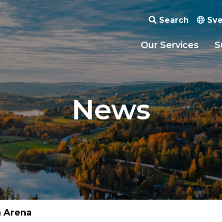
Search
Sve
Our Services
S
News
a Arena