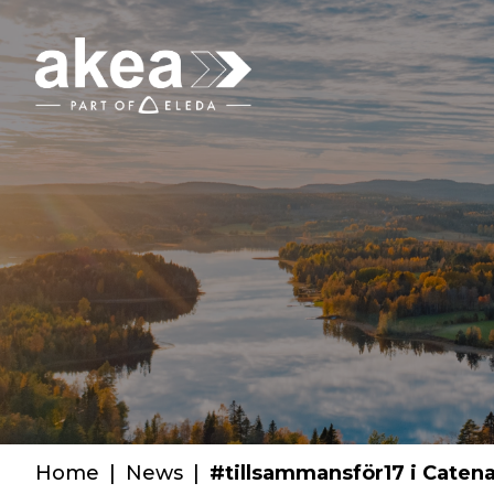
Home
|
News
|
#tillsammansför17 i Caten