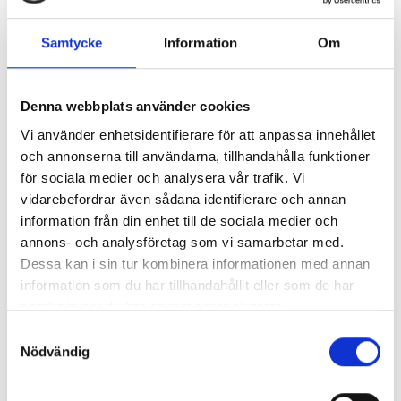
hur Eleda framgångsrikt utvecklats. Jag är
väldigt stolt och tacksam över det
Samtycke
Information
Om
fantastiska arbete ni, våra medarbetare
utför varje dag, det är ni som driver akea-
Denna webbplats använder cookies
group och på så sätt Eleda framåt. Affären
Vi använder enhetsidentifierare för att anpassa innehållet
kommer inte påverka den vardagliga driften
och annonserna till användarna, tillhandahålla funktioner
utan all verksamhet kommer fortgå precis
för sociala medier och analysera vår trafik. Vi
som vanligt. Varma hälsningar Emilie
vidarebefordrar även sådana identifierare och annan
information från din enhet till de sociala medier och
annons- och analysföretag som vi samarbetar med.
Dessa kan i sin tur kombinera informationen med annan
2024-08-14
information som du har tillhandahållit eller som de har
ISO-certifierade
samlat in när du har använt deras tjänster.
Vi är väldigt stola över att ha fått denna trippel-
Samtyckesval
Nödvändig
certifiering inom: ISO 9001 - Kvalitet ISO 14001 - Miljö
ISO 45001 - Arbetsmiljö