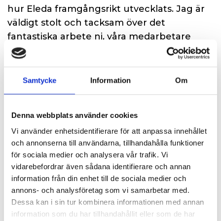
hur Eleda framgångsrikt utvecklats. Jag är
väldigt stolt och tacksam över det
fantastiska arbete ni, våra medarbetare
utför varje dag, det är ni som driver akea-
group och på så sätt Eleda framåt. Affären
kommer inte påverka den vardagliga driften
Samtycke
Information
Om
utan all verksamhet kommer fortgå precis
som vanligt. Varma hälsningar Emilie
Denna webbplats använder cookies
Vi använder enhetsidentifierare för att anpassa innehållet
och annonserna till användarna, tillhandahålla funktioner
för sociala medier och analysera vår trafik. Vi
2024-08-14
vidarebefordrar även sådana identifierare och annan
ISO-certifierade
information från din enhet till de sociala medier och
Vi är väldigt stola över att ha fått denna trippel-
annons- och analysföretag som vi samarbetar med.
certifiering inom: ISO 9001 - Kvalitet ISO 14001 - Miljö
Dessa kan i sin tur kombinera informationen med annan
ISO 45001 - Arbetsmiljö
information som du har tillhandahållit eller som de har