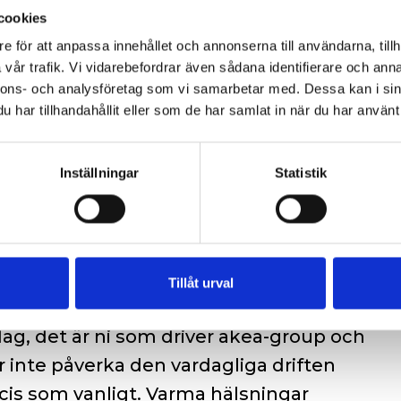
cookies
e för att anpassa innehållet och annonserna till användarna, tillh
vår trafik. Vi vidarebefordrar även sådana identifierare och anna
nnons- och analysföretag som vi samarbetar med. Dessa kan i sin
har tillhandahållit eller som de har samlat in när du har använt 
Inställningar
Statistik
in Capital, en global och
 står redo att stödja Eledas fortsatta
 nätverk. Vi har tillsammans med Altor
r oerhört stolta över hur Eleda
Tillåt urval
 stolt och tacksam över det fantastiska
dag, det är ni som driver akea-group och
 inte påverka den vardagliga driften
is som vanligt. Varma hälsningar