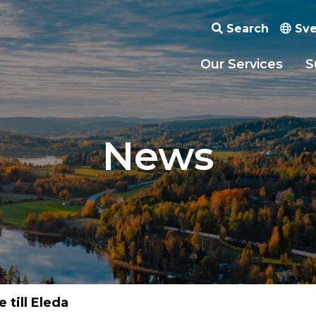
Search
Sve
Our Services
S
News
 till Eleda