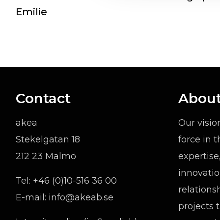
Emilie
Contact
About
akea
Our visio
Stekelgatan 18
force in 
212 23 Malmö
expertise
innovatio
Tel:
+46 (0)10-516 36 00
relations
E-mail:
info@akeab.se
projects 