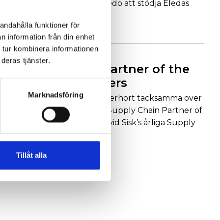
equity aktör. Bain står redo att stödja Eledas
fortsatta expan…
andahålla funktioner för
Läs mer
n information från din enhet
 tur kombinera informationen
2024-01-23
deras tjänster.
Supply Chain Partner of the
Year Data Centers
Marknadsföring
Vi är väldigt stolta och oerhört tacksamma över
att bli tilldelade priset "Supply Chain Partner of
the Year Data Centers", vid Sisk’s årliga Supply
ch…
Läs mer
Tillåt alla
1
2
3