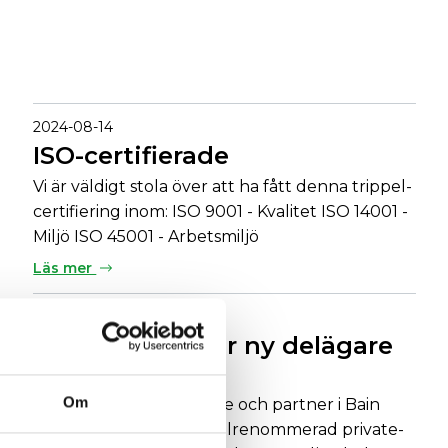
2024-08-14
ISO-certifierade
Vi är väldigt stola över att ha fått denna trippel-
certifiering inom: ISO 9001 - Kvalitet ISO 14001 -
Miljö ISO 45001 - Arbetsmiljö
Läs mer
2024-01-24
Bain Capital blir ny delägare
till Eleda
Om
Eleda får ny huvudägare och partner i Bain
Capital, en global och välrenommerad private-