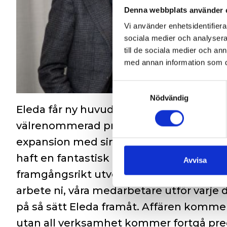
Denna webbplats använder 
Vi använder enhetsidentifierar
sociala medier och analysera 
till de sociala medier och a
med annan information som du 
Samtyckesval
Nödvändig
Eleda får ny huvudägare och partner i Ba
välrenommerad private-equity aktör. Bain
expansion med sin expertis, kapital och
haft en fantastisk resa sedan 2020 och ä
Avvisa
framgångsrikt utvecklats. Jag är väldigt
arbete ni, våra medarbetare utför varje 
på så sätt Eleda framåt. Affären kommer
utan all verksamhet kommer fortgå prec