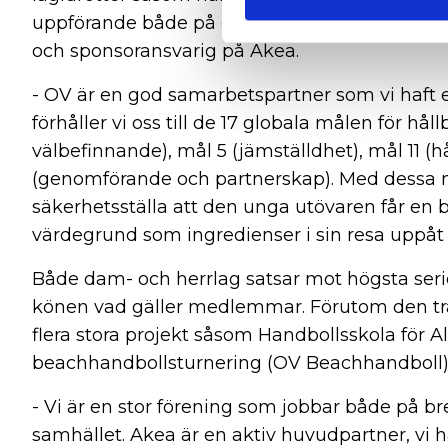
uppförande både på och utanför spelplanen, 
och sponsoransvarig på Akea.
- OV är en god samarbetspartner som vi haf
förhåller vi oss till de 17 globala målen för h
välbefinnande), mål 5 (jämställdhet), mål 11 (
(genomförande och partnerskap). Med dessa
säkerhetsställa att den unga utövaren får en
värdegrund som ingredienser i sin resa uppåt
Både dam- och herrlag satsar mot högsta seri
könen vad gäller medlemmar. Förutom den tra
flera stora projekt såsom Handbollsskola för Al
beachhandbollsturnering (OV Beachhandboll)
- Vi är en stor förening som jobbar både på bre
samhället. Akea är en aktiv huvudpartner, vi 