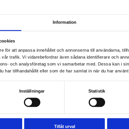
Information
cookies
e för att anpassa innehållet och annonserna till användarna, tillh
vår trafik. Vi vidarebefordrar även sådana identifierare och anna
nnons- och analysföretag som vi samarbetar med. Dessa kan i sin
har tillhandahållit eller som de har samlat in när du har använt 
sengagemang som gäller oavsett idrott, region
Inställningar
Statistik
 med föreningen skapar möjligheter för unga
jligt. Vi pratar ofta om ”föreningsresan” och
öjlighet att växa som människa. Vi, Akea,
ch då blir det naturligt att investera i
Tillåt urval
 idrott som premierar rent spel och vettigt