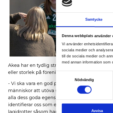
Samtycke
Denna webbplats använder 
Vi använder enhetsidentifierar
sociala medier och analysera 
till de sociala medier och a
med annan information som du 
Akea har en tydlig strategi gällande förening
eller storlek på förening.
Samtyckesval
Nödvändig
- Vi ska vara en god partner som tillsammans
människor att utöva sin idrott så länge som mö
alla dess goda egenskaper som ger utövaren m
identifierar oss som ett lag på vår arbetsplats o
Avvisa
lagidrotter såsom handboll som dessutom är en