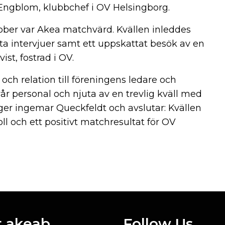
 Engblom, klubbchef i OV Helsingborg.
ober var Akea matchvärd. Kvällen inleddes
ta intervjuer samt ett uppskattat besök av en
st, fostrad i OV.
h relation till föreningens ledare och
vår personal och njuta av en trevlig kväll med
r ingemar Queckfeldt och avslutar: Kvällen
ll och ett positivt matchresultat för OV
 akeab
Follow Us