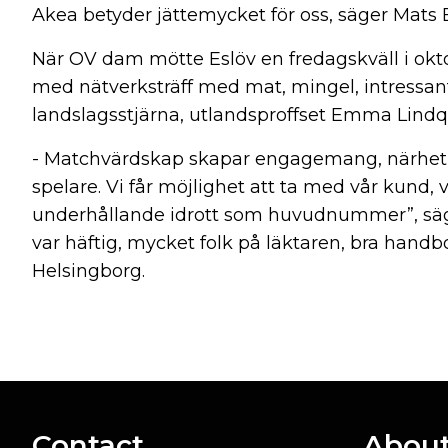
Akea betyder jättemycket för oss, säger Mats
När OV dam mötte Eslöv en fredagskväll i okt
med nätverksträff med mat, mingel, intressan
landslagsstjärna, utlandsproffset Emma Lindqvi
- Matchvärdskap skapar engagemang, närhet oc
spelare. Vi får möjlighet att ta med vår kund, 
underhållande idrott som huvudnummer”, säge
var häftig, mycket folk på läktaren, bra handbo
Helsingborg.
Contact
About