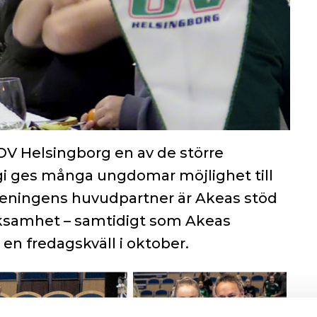
V Helsingborg en av de större
regi ges många ungdomar möjlighet till
öreningens huvudpartner är Akeas stöd
rksamhet – samtidigt som Akeas
en fredagskväll i oktober.