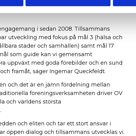
säger Ingemar Queckfeldt, marknadsförings-
t engagemang i sedan 2008. Tillsammans
ållbar utveckling med fokus på mål 3 (hälsa och
hållbara städer och samhällen) samt mål 17
 mål som guide kan vi gemensamt
 bra uppväxt med goda förebilder och en sund
 och framåt, säger Ingemar Queckfeldt.
en och det är en jämn fördelning mellan
ditionella föreningsverksamheten driver OV
la och världens största
.
dden och eliten och tar ett stort ansvar i
har öppen dialog och tillsammans utvecklas vi.