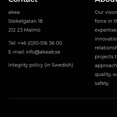
akea
Our visio
Stekelgatan 18
force in 
212 23 Malmö
expertise
innovatio
Tel:
+46 (0)10-516 36 00
relations
E-mail:
info@akeab.se
projects 
Integrity policy (in Swedish)
approach 
quality, s
safety.