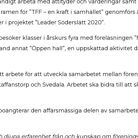
ändigt arbeta med attityder och värderingar samt
en för ”TFF – en kraft i samhället” genomförs årl
r i projektet ”Leader Söderslätt 2020”.
besöker klasser i årskurs fyra med föreläsningen 
nd annat ”Öppen hall”, en uppskattad aktivitet d
 ett arbete för att utveckla samarbetet mellan fö
anstorp och Svedala. Arbetet ska bidra till att s
 poängterar den affärsmässiga delen av samarbetet,
ch djupa erfarenhet från och kunskap om förenings