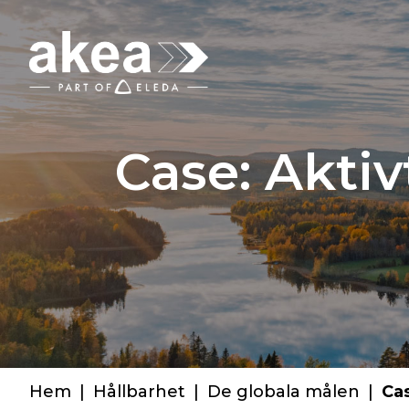
Case: Akti
Hem
|
Hållbarhet
|
De globala målen
|
Cas