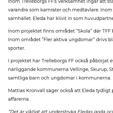
Inom Trelleborgs FF:s verksamhet ingår att st
varandra som kamrater och medtävlare. Inom ram
samhället. Eleda har klivit in som huvudpartne
Inom projektet finns området ”Skola” där TFF 
Inom området ”Fler aktiva ungdomar” drivs bla
sporter.
I projektet har Trelleborgs FF också påbörjat
närliggande kommunerna Vellinge, Skurup, Staff
samtliga barn och ungdomar i kommunerna.
Mattias Kronvall säger också att Eleda tydligt
affärerna.
”Det är viktigt att understryka Eledas goda o