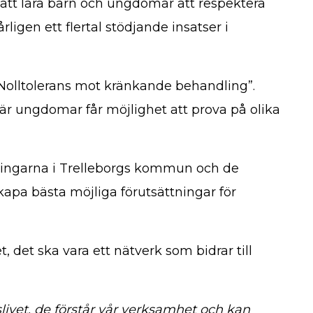
 att lära barn och ungdomar att respektera
igen ett flertal stödjande insatser i
”Nolltolerans mot kränkande behandling”.
är ungdomar får möjlighet att prova på olika
reningarna i Trelleborgs kommun och de
kapa bästa möjliga förutsättningar för
 det ska vara ett nätverk som bidrar till
livet, de förstår vår verksamhet och kan