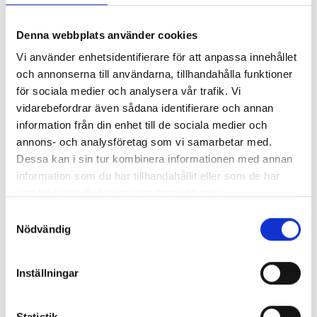
Vi är väldigt stola över att ha fått denna trippel-
certifiering inom: ISO 9001 - Kvalitet ISO 14001 - Miljö
Denna webbplats använder cookies
ISO 45001 - Arbetsmiljö
Vi använder enhetsidentifierare för att anpassa innehållet
Läs mer
och annonserna till användarna, tillhandahålla funktioner
för sociala medier och analysera vår trafik. Vi
2024-01-23
vidarebefordrar även sådana identifierare och annan
Supply Chain Partner of the Year Data
information från din enhet till de sociala medier och
Centers
annons- och analysföretag som vi samarbetar med.
Vi är väldigt stolta och oerhört tacksamma över att
Dessa kan i sin tur kombinera informationen med annan
bli tilldelade priset "Supply Chain Partner of the
information som du har tillhandahållit eller som de har
Year Data Centers", vid Sisk’s årliga Supply ch…
samlat in när du har använt deras tjänster.
Läs mer
Samtyckesval
Nödvändig
2024-01-23
Bain Capital blir ny delägare till Eleda
Inställningar
Eleda får ny huvudägare och partner i Bain Capital,
en global och välrenommerad private-equity aktör.
Bain står redo att stödja Eledas fortsatta expan…
Statistik