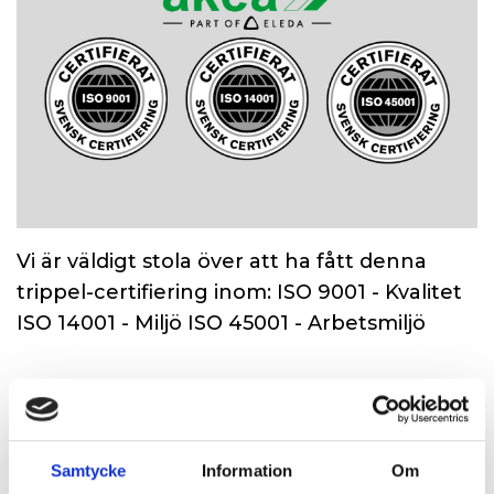
Vi är väldigt stola över att ha fått denna
trippel-certifiering inom: ISO 9001 - Kvalitet
ISO 14001 - Miljö ISO 45001 - Arbetsmiljö
2024-08-14
ISO-certifierade
Samtycke
Information
Om