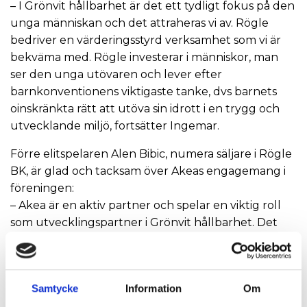
– I Grönvit hållbarhet är det ett tydligt fokus på den
unga människan och det attraheras vi av. Rögle
bedriver en värderingsstyrd verksamhet som vi är
bekväma med. Rögle investerar i människor, man
ser den unga utövaren och lever efter
barnkonventionens viktigaste tanke, dvs barnets
oinskränkta rätt att utöva sin idrott i en trygg och
utvecklande miljö, fortsätter Ingemar.
Förre elitspelaren Alen Bibic, numera säljare i Rögle
BK, är glad och tacksam över Akeas engagemang i
föreningen:
– Akea är en aktiv partner och spelar en viktig roll
som utvecklingspartner i Grönvit hållbarhet. Det
ger vårt arbete med ungdomarna i föreningen
ännu bättre förutsättningar och möjligheter. Jag är
själv ett bra exempel på hur viktigt det är att få
Samtycke
Information
Om
möjlighet att vara med i en förening som ung, det