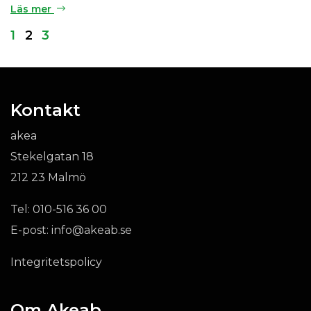
Läs mer
1
2
3
Kontakt
akea
Stekelgatan 18
212 23 Malmö
Tel:
010-516 36 00
E-post:
info@akeab.se
Integritetspolicy
Om Akeab