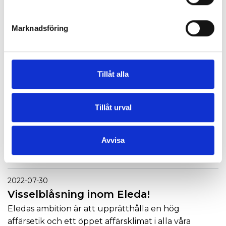
efter matchen fick dela ut priset till Dennis
Everberg som bäste hemmaspelare.
Marknadsföring
Tillåt alla
Tillåt urval
Avvisa
2022-07-30
Visselblåsning inom Eleda!
Eledas ambition är att upprätthålla en hög
affärsetik och ett öppet affärsklimat i alla våra